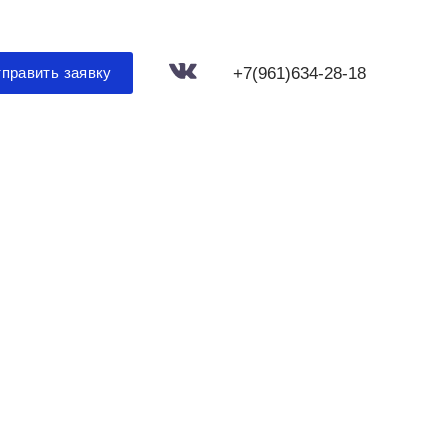
+7(961)634-28-18
править заявку